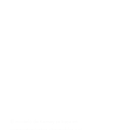
con ciertos rasgos de personalidad:
Guardianes (Sensación-Juicio):
Prácticos, confiables y orientados a
los detalles. (amarillo)
Artesanos (Sensación-Percepción):
Espontáneos, orientados a la acción
y creativos. (rojo)
Idealistas (Intuición-Sentimiento):
Empáticos, éticos y visionarios.
(verde)
Racionales (Intuición-Pensamiento):
Analíticos, estratégicos y objetivos.
(azul)
El modelo de Keirsey se basa en
comportamientos observables y el