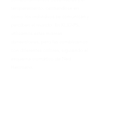
temperamento, centrándose en
cómo los individuos se comunican y
perciben el mundo.
En KLIO-PS,
utilizamos estas mismas
dimensiones, pero las combinamos
con diferentes colores, siguiendo el
esquema cromático de Ned
Herrmann.
Descubrimiento de ideas
Insights Discovery añade una
dimensión dinámica y accesible
mediante el uso de energías
cromáticas: rojo, amarillo, azul y
verde. Estos colores simbolizan
distintos rasgos de personalidad y