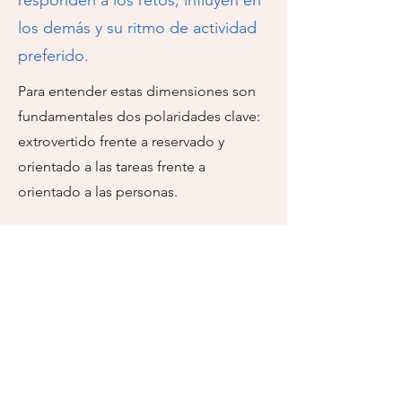
responden a los retos, influyen en
los demás y su ritmo de actividad
preferido.
Para entender estas dimensiones son
fundamentales dos polaridades clave:
extrovertido frente a reservado y
orientado a las tareas frente a
orientado a las personas.
Teoría de los
temperamentos de David
Keirsey
La teoría de Keirsey clasifica a los
individuos en cuatro
temperamentos, cada uno asociado