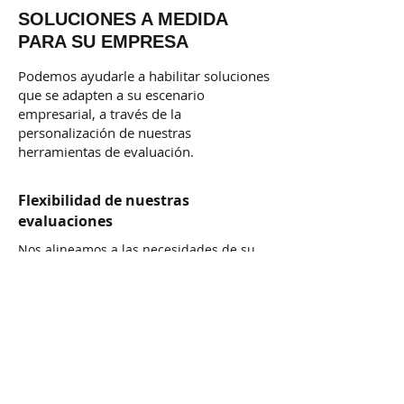
SOLUCIONES A MEDIDA
PARA SU EMPRESA
Podemos ayudarle a habilitar soluciones
que se adapten a su escenario
empresarial, a través de la
personalización de nuestras
herramientas de evaluación.
Flexibilidad de nuestras
evaluaciones
Nos alineamos a las necesidades de su
negocio y a los requerimientos de su
área de TI, trabajamos con usted desde
el diseño hasta la ejecución de la
solución que necesite.
Soporte continuo
A través de una línea directa nos